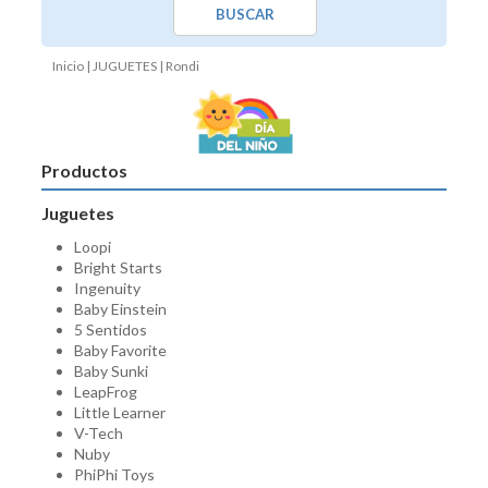
BUSCAR
Inicio
|
JUGUETES
| Rondi
Productos
Juguetes
Loopi
Bright Starts
Ingenuity
Baby Einstein
5 Sentidos
Baby Favorite
Baby Sunki
LeapFrog
Little Learner
V-Tech
Nuby
PhiPhi Toys