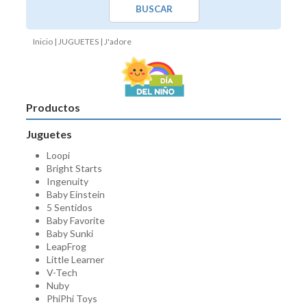
BUSCAR
Inicio
|
JUGUETES
| J'adore
Productos
Juguetes
Loopi
Bright Starts
Ingenuity
Baby Einstein
5 Sentidos
Baby Favorite
Baby Sunki
LeapFrog
Little Learner
V-Tech
Nuby
PhiPhi Toys