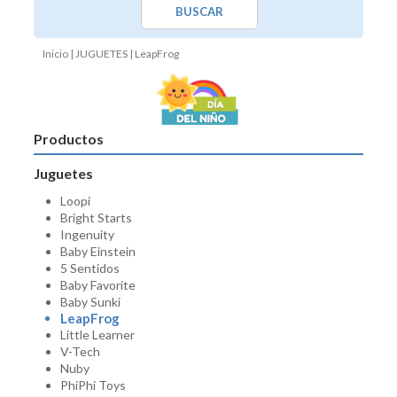
BUSCAR
Inicio
|
JUGUETES
| LeapFrog
Productos
Juguetes
Loopi
Bright Starts
Ingenuity
Baby Einstein
5 Sentidos
Baby Favorite
Baby Sunki
LeapFrog
Little Learner
V-Tech
Nuby
PhiPhi Toys