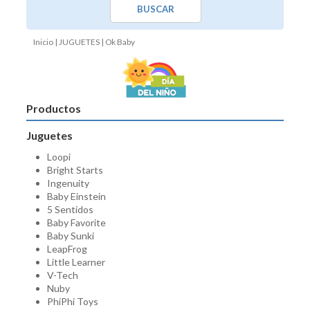
BUSCAR
Inicio
|
JUGUETES
| Ok Baby
Productos
Juguetes
Loopi
Bright Starts
Ingenuity
Baby Einstein
5 Sentidos
Baby Favorite
Baby Sunki
LeapFrog
Little Learner
V-Tech
Nuby
PhiPhi Toys