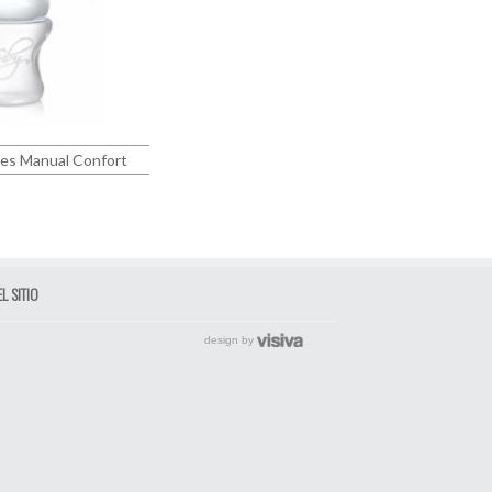
hes Manual Confort
L SITIO
design by