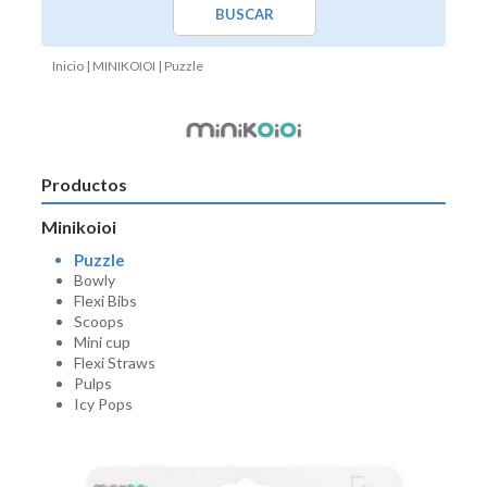
BUSCAR
Inicio
|
MINIKOIOI
| Puzzle
Productos
Minikoioi
Puzzle
Bowly
Flexi Bibs
Scoops
Mini cup
Flexi Straws
Pulps
Icy Pops